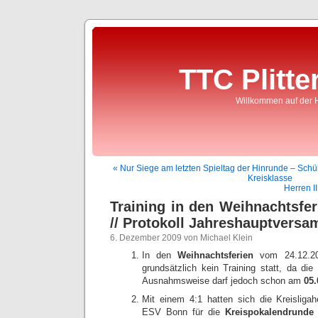
TTC Plitte
Willkommen auf der 
« Nur Siege am letzten Spieltag der Hinrunde – Schü
Kreisklasse
Herren I
Training in den Weihnachtsfer
// Protokoll Jahreshauptvers
6. Dezember 2009 von Michael Klein
In den
Weihnachtsferien
vom 24.12.200
grundsätzlich kein Training statt, da die
Ausnahmsweise darf jedoch schon am
05.
Mit einem 4:1 hatten sich die Kreislig
ESV Bonn für die
Kreispokalendrunde
q