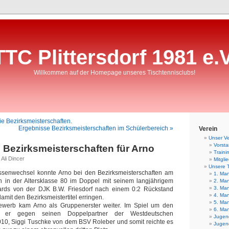
TTC Plittersdorf 1981 e.V
Willkommen auf der Homepage unseres Tischtennisclubs!
ie Bezirksmeisterschaften.
Ergebnisse Bezirksmeisterschaften im Schülerbereich »
Verein
Unser Ve
Vorst
e Bezirksmeisterschaften für Arno
Traini
Ali Dincer
Mitgli
Unsere 
ssenwechsel konnte Arno bei den Bezirksmeisterschaften am
1. Man
ch in der Altersklasse 80 im Doppel mit seinem langjährigem
2. Man
3. Man
ards von der DJK B.W. Friesdorf nach einem 0:2 Rückstand
4. Man
mit den Bezirksmeistertitel erringen.
5. Man
ewerb kam Arno als Gruppenerster weiter. Im Spiel um den
6. Man
or er gegen seinen Doppelpartner der Westdeutschen
Jugend
010, Siggi Tuschke von dem BSV Roleber und somit reichte es
Jugend