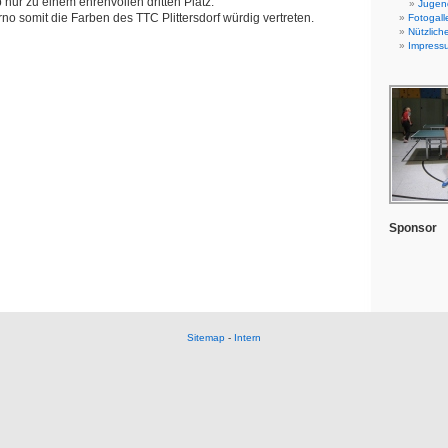
nur zu einem ehrenvollen dritten Platz.
Jugend
Arno somit die Farben des TTC Plittersdorf würdig vertreten.
Fotogall
Nützlich
Impress
Sponsor
Sitemap
-
Intern