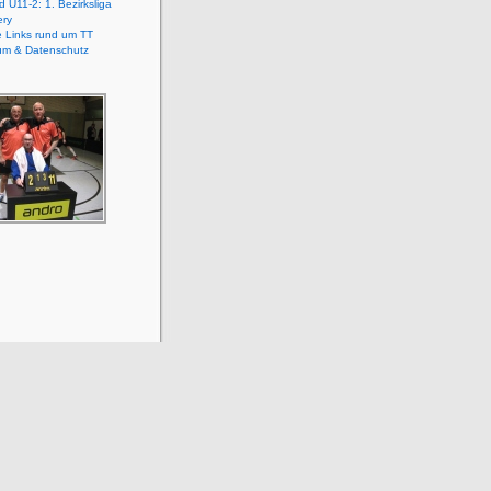
 U11-2: 1. Bezirksliga
ery
e Links rund um TT
um & Datenschutz