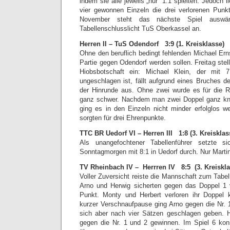
indem sie alle jeweils „nur“ 1:1 spielten. Jedoch 
vier gewonnen Einzeln die drei verlorenen Punk
November steht das nächste Spiel auswär
Tabellenschlusslicht TuS Oberkassel an.
Herren II – TuS Odendorf 3:9
(1. Kreisklasse)
Ohne den beruflich bedingt fehlenden Michael Ern
Partie gegen Odendorf werden sollen. Freitag stell
Hiobsbotschaft ein: Michael Klein, der mit 
ungeschlagen ist, fällt aufgrund eines Bruches d
der Hinrunde aus. Ohne zwei wurde es für die R
ganz schwer. Nachdem man zwei Doppel ganz knap
ging es in den Einzeln nicht minder erfolglos we
sorgten für drei Ehrenpunkte.
TTC BR Uedorf VI – Herren III 1:8
(3. Kreisklas
Als unangefochtener Tabellenführer setzte s
Sonntagmorgen mit 8:1 in Uedorf durch. Nur Marti
TV Rheinbach IV – Herrren IV 8:5 (3. Kreiskla
Voller Zuversicht reiste die Mannschaft zum Tabe
Arno und Herwig sicherten gegen das Doppel 1
Punkt. Monty und Herbert verloren ihr Doppel 
kurzer Verschnaufpause ging Arno gegen die Nr. 
sich aber nach vier Sätzen geschlagen geben. H
gegen die Nr. 1 und 2 gewinnen. Im Spiel 6 kon