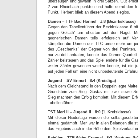
überzeugen und gewann in drei Sätzen. Gut erholt
2 von Rheinbach punkten und holte somit den 5. 
Punkt. Herbert blieb an diesem Abend sieglos.
Damen – TTF Bad Honnef 3:8 (Bezirksklasse)
Gegen den Tabellenführer der Bezirksklasse 6 tri
gegen Goliath“ am ehesten auf den Nagel. M
gegnerischen Damen teils erfolgreich auf Verb
kämpften die Damen des TTC umso mehr um jede
des „Geschenks“ der Gegner von drei Punkten, w
nur zu dritt antraten, konnte das Damen-Quartett
Zähler beisteuern und das Spiel endete für die Gä
weiter Zähler gewonnen werden konnte, ist die
auf jeden Fall um eine nicht unbedeutende Erfahr
Jugend – SV Ennert 8:4 (Kreisliga)
Nach dem Gleichstand in den Doppeln legte Malte 
Grundstein zum Sieg. Gustav mit zwei sowie Sej
Sieg machten den Erfolg komplett. Mit diesem Erf
Tabellenführer.
TST Merl II – Jugend II 8:0 (1. Kreisklasse)
Mit dieser Niederlage wurden die selbstgesetzte
einmal gedämpft. Merl war in allen Belangen die 
das Ergebnis auch in der Höhe dem Spielverlauf en
Schüler – TTF Wahn-Grengel 8:3, Wertung 8:0 