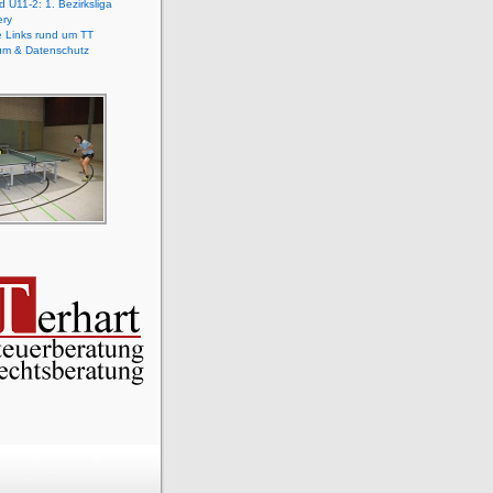
 U11-2: 1. Bezirksliga
ery
e Links rund um TT
um & Datenschutz