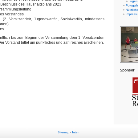
Jugend
d Beschluss des Haushaltsplans 2023
Fotogall
ersammlungsleitung
Nützlich
des Vorstandes
Impress
(2. Vorsitzende/r, Jugendwart/in, Sozialwart/in, mindestens
nnen)
nes
riftlich bis zum Beginn der Versammlung dem 1. Vorsitzenden
er Vorstand bittet um pünktliches und zahlreiches Erscheinen.
Sponsor
Sitemap
-
Intern