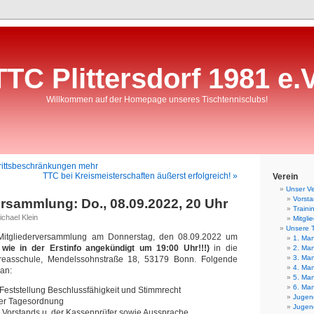
TTC Plittersdorf 1981 e.V
Willkommen auf der Homepage unseres Tischtennisclubs!
rittsbeschränkungen mehr
TTC bei Kreismeisterschaften äußerst erfolgreich! »
Verein
Unser Ve
Vorst
ersammlung: Do., 08.09.2022, 20 Uhr
Traini
chael Klein
Mitgli
Unsere 
 Mitgliederversammlung am Donnerstag, den 08.09.2022 um
1. Man
ie in der Erstinfo angekündigt um 19:00 Uhr!!!)
in die
2. Man
3. Man
dreasschule, Mendelssohnstraße 18, 53179 Bonn. Folgende
4. Man
an:
5. Man
6. Man
Feststellung Beschlussfähigkeit und Stimmrecht
Jugend
der Tagesordnung
Jugend
s Vorstands u. der Kassenprüfer sowie Aussprache