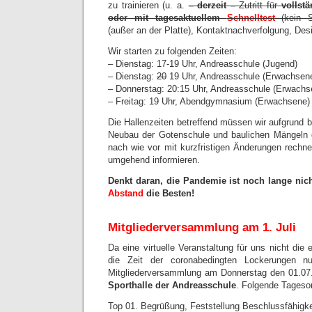
zu trainieren (u. a.
– derzeit –
Zutritt für
vollstä
oder mit tagesaktuellem
Schnelltest
(kein Se
(außer an der Platte), Kontaktnachverfolgung, Desi
Wir starten zu folgenden Zeiten:
– Dienstag: 17-19 Uhr, Andreasschule (Jugend)
– Dienstag:
20
19 Uhr, Andreasschule (Erwachsen
– Donnerstag: 20:15 Uhr, Andreasschule (Erwachs
– Freitag: 19 Uhr, Abendgymnasium (Erwachsene)
Die Hallenzeiten betreffend müssen wir aufgrund 
Neubau der Gotenschule und baulichen Mängeln
nach wie vor mit kurzfristigen Änderungen rechne
umgehend informieren.
Denkt daran, die Pandemie ist noch lange nich
Abstand
die Besten!
Mitgliederversammlung am 1. Juli
Da eine virtuelle Veranstaltung für uns nicht die 
die Zeit der coronabedingten Lockerungen n
Mitgliederversammlung am Donnerstag den 01.0
Sporthalle der Andreasschule
. Folgende Tageso
Top 01. Begrüßung, Feststellung Beschlussfähigk