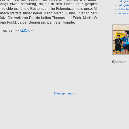
Jugend
nfangs etwas schwierig, da bis in den fünften Satz gespielt
Fotogall
 reichte es für die Rothemden. Im Folgeeinzel holte unser Ali
Nützlich
danach startete unser neuer Mann Martin K. und unterlag dem
Impress
Satz. Die weiteren Punkte holten Thomas und Erich, Martin W.
em Punkt, da der Gegner nicht antreten konnte.
ht es hier >>
KLICK
<<
Sponsor
Sitemap
-
Intern