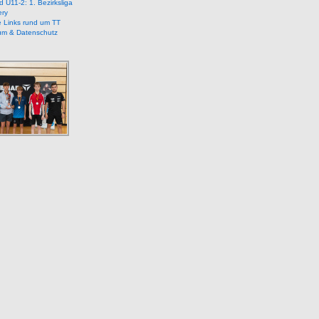
 U11-2: 1. Bezirksliga
ery
e Links rund um TT
um & Datenschutz