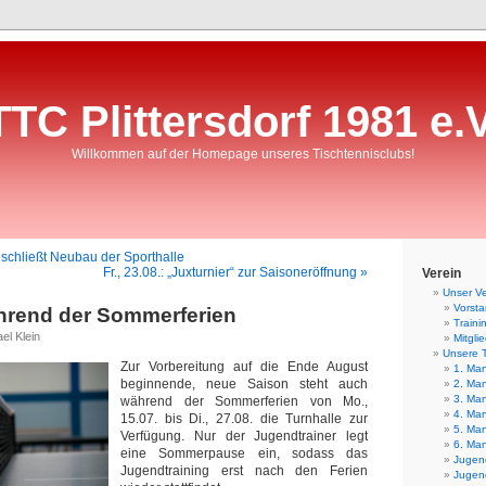
TTC Plittersdorf 1981 e.V
Willkommen auf der Homepage unseres Tischtennisclubs!
eschließt Neubau der Sporthalle
Fr., 23.08.: „Juxturnier“ zur Saisoneröffnung »
Verein
Unser Ve
Vorst
hrend der Sommerferien
Traini
el Klein
Mitgli
Unsere 
Zur Vorbereitung auf die Ende August
1. Man
beginnende, neue Saison steht auch
2. Man
3. Man
während der Sommerferien von Mo.,
4. Man
15.07. bis Di., 27.08. die Turnhalle zur
5. Man
Verfügung. Nur der Jugendtrainer legt
6. Man
eine Sommerpause ein, sodass das
Jugend
Jugendtraining erst nach den Ferien
Jugend