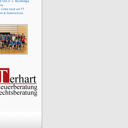
 U11-2: 1. Bezirksliga
ery
e Links rund um TT
um & Datenschutz