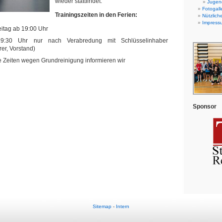
wieder stattfindet.
Jugend
Fotogall
Trainingszeiten in den Ferien:
Nützlich
Impress
eitag ab 19:00 Uhr
9:30 Uhr nur nach Verabredung mit Schlüsselinhaber
er, Vorstand)
e Zeiten wegen Grundreinigung informieren wir
Sponsor
Sitemap
-
Intern