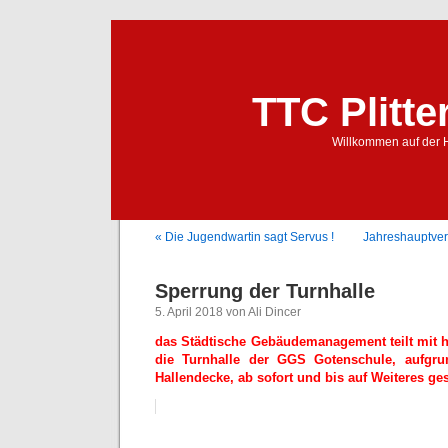
TTC Plitte
Willkommen auf der 
« Die Jugendwartin sagt Servus !
Jahreshauptve
Sperrung der Turnhalle
5. April 2018 von Ali Dincer
das Städtische Gebäudemanagement teilt mit 
die Turnhalle der GGS Gotenschule, aufgr
Hallendecke, ab sofort und bis auf Weiteres g