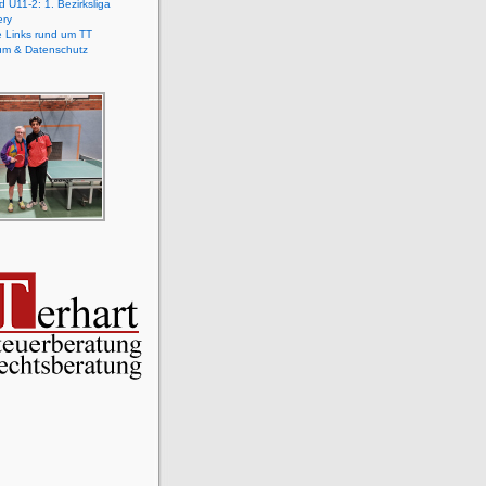
 U11-2: 1. Bezirksliga
ery
e Links rund um TT
um & Datenschutz