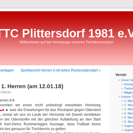
TTC Plittersdorf 1981 e.V
Willkommen auf der Homepage unseres Tischtennisclubs!
eiertagen
Spielbericht Herren II mit tollen Rückrundenstart »
Verein
Unser Ve
Vorst
 1. Herren (am 12.01.18)
Traini
i Dincer
Mitgli
Unsere 
erren 8:8
1. Man
onnten wir einen nicht unbedingt erwarteten Heimsieg
2. Man
3. Man
▬
►►
was die Erwartungen für das Rückspiel gegen Odendorf
4. Man
t, zumal wir uns im Laufe der Hinrunde mit Daniel verstärken
5. Man
n die Odendorfer mit der gleichen Aufstellung an den Start
6. Man
ß Karl-Heinz Rummenigges Aussage, dass Fußball keine
Jugend
int das genauso für Tischtennis zu gelten.
Jugend