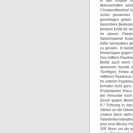
In den Doppel sta
Mannschaften setz
Christian/Manfred n
sicher gewannen u
geschlagen geben 
besondere Bedeutun
bessere Ende für sic
Im oberen Paarkr
Spitzenspieler Kub
dafür wenigstens ge
zu geraten. In bei
Niederlagen gegen K
Das mittlere Paarkre
Blöße auch wenn M
abwehren musste u
Tüchtigen. Felipe l
mittleren Paarkreuz 
Im unteren Paarkreu
konnten nicht ganz
Ersatzspieler Klau
der Hinrunde noch 
Einzel gegen Metzm
8:7 Führung in das
Sätzen an die Odend
Unterm Strich steht
Tabellenkonstellati
jetzt eine Woche P
SSF Bonn um die spr