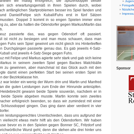
rteten wir mäßig erfolgreich, die Spitzendoppel beider
Jugend
ten sich erwartungsgemäß in Ihren Spielen durch, wobei
Fotogall
Nützlich
ach anfänglichen Startproblemen besser ins Spiel fanden und
Impress
nd Daniel/Felipe sich Kuball/Fuhs erst in fünf Sätzen
mussten. Doppel 3 kommt in so engen Spielen immer eine
g zu, aber da hatten die Odendorfer gegen Markus/Martin das
h.
euz passierte das, was gegen Odendorf oft passiert.
all ist nicht zu besiegen und man muss schauen, dass man
gen Fuhs sein Spiel gewinnt um nicht gleich ins Hintertreffen
den Durchgängen passierte genau das. Es gab jeweils 4-Satz-
uball und jeweils 4-Satz-Siege gegen Fuhs.
uz mit Felipe und Markus agierte sehr stark und gab sich keine
arkus in seinem zweiten Spiel gegen Backes Matchbälle
m zu gewinnen, aber manchmal ist das Glück auch mit den
Sponsor
egte damit einen perfekten Start bei seinen ersten Spiel im
in der Bezirksklasse hin.
z war leider ein wenig der Wurm drin und Martin und Manfred
 an die guten Leistungen zum Ende der Hinrunde anknüpfen.
s Heidebrecht gewann beide Spiele souverän, nachdem er in
beide Spiele abgeben musste. Martin konnte sein zweites
acher erfolgreich beenden, so dass wir zumindest mit einer
 Schlussdoppel gingen. Das ging dann aber verdient in vier
orfer.
 ein leistungsgerechtes Unentschieden, dass uns aufgrund der
on vielleicht etwas mehr hilft als den Odendorfern. Wir haben
ause bevor es in den Spielen gegen Bonner SC, Fritzdorf und
ichwörtliche Wurst geht, denn die stehen alle drei hinter uns