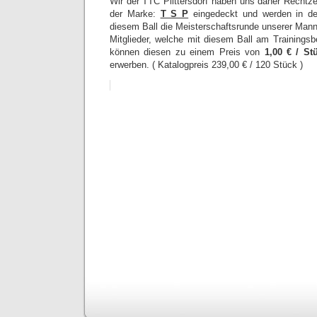
Wir der TTC Plittersdorf haben uns daher Rechtzei
der Marke:
T S P
eingedeckt und werden in de
diesem Ball die Meisterschaftsrunde unserer Mann
Mitglieder, welche mit diesem Ball am Trainingsb
können diesen zu einem Preis von
1,00 € / St
erwerben. ( Katalogpreis 239,00 € / 120 Stück )