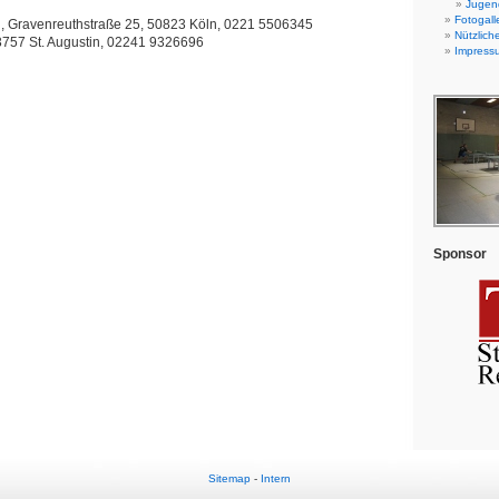
Jugend
Fotogall
, Gravenreuthstraße 25, 50823 Köln, 0221 5506345
Nützlich
3757 St. Augustin, 02241 9326696
Impress
Sponsor
Sitemap
-
Intern