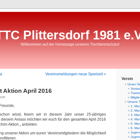
TTC Plittersdorf 1981 e.V
Willkommen auf der Homepage unseres Tischtennisclubs!
ra
Vereinsmeldungen neue Spielzeit »
Verein
Unser Ve
Vorst
 Aktion April 2016
Traini
ncer
Mitgli
Unsere 
 Freunde,
1. Man
2. Man
 schon wisst, feiern wir in diesem Jahr unser 25-jähriges
3. Man
 diesem Anlass möchten wir euch für den gesamten April 2016
4. Man
5. Man
hön Aktion „ anbieten.
6. Man
Jugend
ng unserer Aktion um euren Vereinsmitgliedern die Möglichkeit
Jugend
rofitieren.