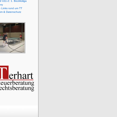
 U11-2: 1. Bezirksliga
ery
e Links rund um TT
um & Datenschutz