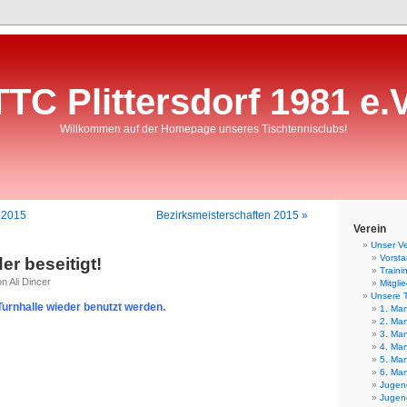
TTC Plittersdorf 1981 e.V
Willkommen auf der Homepage unseres Tischtennisclubs!
.2015
Bezirksmeisterschaften 2015 »
Verein
Unser Ve
Vorst
er beseitigt!
Traini
n Ali Dincer
Mitgli
Unsere 
Turnhalle wieder benutzt werden.
1. Man
2. Man
3. Man
4. Man
5. Man
6. Man
Jugend
Jugend