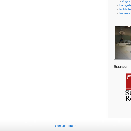
Jugend
Fotogall
Nützlich
Impress
Sponsor
Sitemap
-
Intern