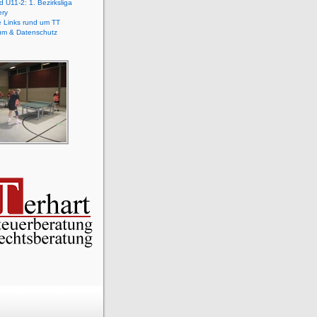
 U11-2: 1. Bezirksliga
ery
e Links rund um TT
um & Datenschutz