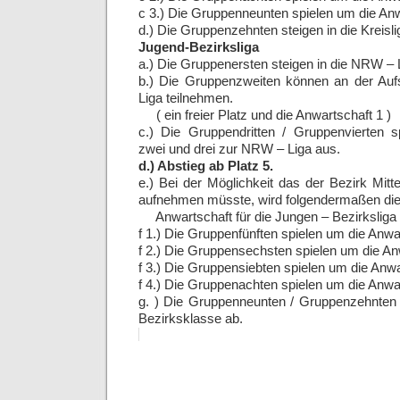
c 3.) Die Gruppenneunten spielen um die Anw
d.) Die Gruppenzehnten steigen in die Kreisli
Jugend-Bezirksliga
a.) Die Gruppenersten steigen in die NRW – L
b.) Die Gruppenzweiten können an der Au
Liga teilnehmen.
( ein freier Platz und die Anwartschaft 1 )
c.) Die Gruppendritten / Gruppenvierten s
zwei und drei zur NRW – Liga aus.
d.) Abstieg ab Platz 5.
e.) Bei der Möglichkeit das der Bezirk Mit
aufnehmen müsste, wird folgendermaßen d
Anwartschaft für die Jungen – Bezirksliga 
f 1.) Die Gruppenfünften spielen um die Anwa
f 2.) Die Gruppensechsten spielen um die An
f 3.) Die Gruppensiebten spielen um die Anwa
f 4.) Die Gruppenachten spielen um die Anwa
g. ) Die Gruppenneunten / Gruppenzehnten 
Bezirksklasse ab.