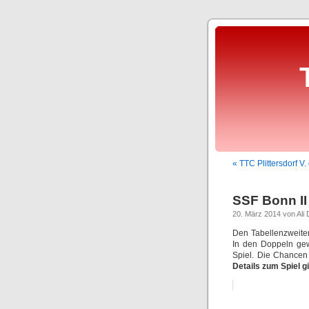
« TTC Plittersdorf 
SSF Bonn II 
20. März 2014 von Ali 
Den Tabellenzweite
In den Doppeln gew
Spiel. Die Chancen 
Details zum Spiel g