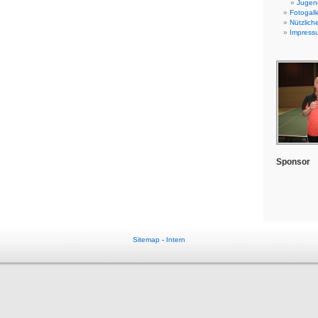
Jugend
Fotogall
Nützlich
Impress
Sponsor
Sitemap
-
Intern