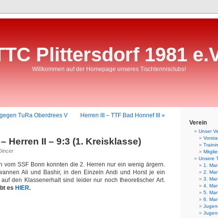
TTC Plittersdorf 1981 e.V
Willkommen auf der Homepage unseres Tischtennisclubs!
V. gegen TuRa Oberdrees V
Herren III – TTF Bad Honnef III »
Verein
Unser Ve
Vorst
– Herren II – 9:3 (1. Kreisklasse)
Traini
Dincer
Mitgli
Unsere 
n vom SSF Bonn konnten die 2. Herren nur ein wenig ärgern.
1. Man
annen Ali und Bashir, in den Einzeln Andi und Horst je ein
2. Man
3. Man
auf den Klassenerhalt sind leider nur noch theoretischer Art.
4. Man
ibt es
HIER
.
5. Man
6. Man
Jugend
Jugend