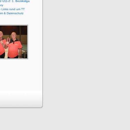
 U11-2: 1. Bezirksliga
ery
e Links rund um TT
um & Datenschutz