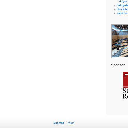
Jugend
Fotogall
Nützlich
Impress
Sponsor
Sitemap
-
Intern