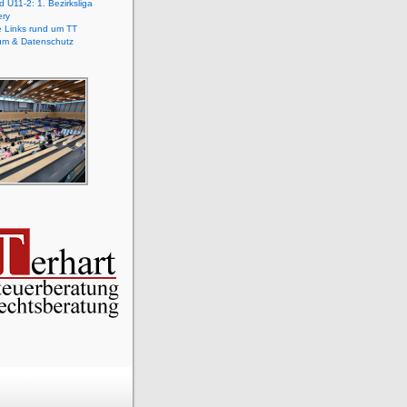
 U11-2: 1. Bezirksliga
ery
e Links rund um TT
um & Datenschutz