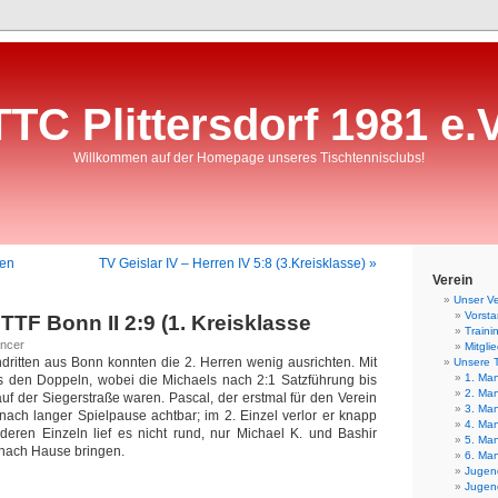
TTC Plittersdorf 1981 e.V
Willkommen auf der Homepage unseres Tischtennisclubs!
ten
TV Geislar IV – Herren IV 5:8 (3.Kreisklasse) »
Verein
Unser Ve
Vorst
CTTF Bonn II 2:9 (1. Kreisklasse
Traini
incer
Mitgli
ritten aus Bonn konnten die 2. Herren wenig ausrichten. Mit
Unsere 
1. Man
us den Doppeln, wobei die Michaels nach 2:1 Satzführung bis
2. Man
auf der Siegerstraße waren. Pascal, der erstmal für den Verein
3. Man
h nach langer Spielpause achtbar; im 2. Einzel verlor er knapp
4. Man
deren Einzeln lief es nicht rund, nur Michael K. und Bashir
5. Man
 nach Hause bringen.
6. Man
Jugend
Jugend