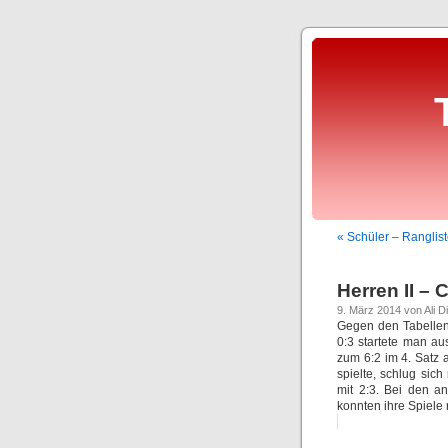
« Schüler – Ranglis
Herren II – 
9. März 2014 von Ali D
Gegen den Tabellend
0:3 startete man a
zum 6:2 im 4. Satz 
spielte, schlug sic
mit 2:3. Bei den an
konnten ihre Spiele