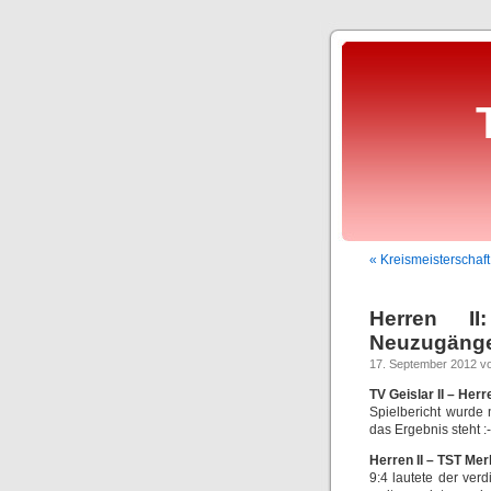
« Kreismeisterschaft
Herren I
Neuzugäng
17. September 2012 vo
TV Geislar II – Herr
Spielbericht wurde 
das Ergebnis steht :-
Herren II – TST Mer
9:4 lautete der ver