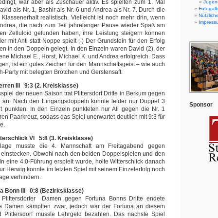
edingt, war aber als Zuschauer aktiv. Es spielten zum 1. Mal
Jugend
Fotogall
id als Nr. 1, Bashir als Nr. 6 und Andrea als Nr. 7. Durch die
Nützlich
Klassenerhalt realistisch. Vielleicht ist noch mehr drin, wenn
Impress
Andrea, die nach zum Teil jahrelanger Pause wieder Spaß am
en Zelluloid gefunden haben, ihre Leistung steigern können
r mit Anti statt Noppe spielt ;-) Der Grundstein für den Erfolg
en in den Doppeln gelegt. In den Einzeln waren David (2), der
ene Michael E., Horst, Michael K. und Andrea erfolgreich. Dass
gen, ist ein gutes Zeichen für den Mannschaftsgeist – wie auch
ch-Party mit belegten Brötchen und Gerstensaft.
ren III 9:3 (2. Kreisklasse)
piel der neuen Saison trat Plittersdorf Dritte in Berkum gegen
an. Nach den Eingangsdoppeln konnte leider nur Doppel 3
Sponsor
t punkten. In den Einzeln punkteten nur Ali gegen die Nr. 1
en Paarkreuz, sodass das Spiel unerwartet deutlich mit 9:3 für
e.
terschlick VI 5:8 (3. Kreisklasse)
rlage musste die 4. Mannschaft am Freitagabend gegen
te einstecken. Obwohl nach den beiden Doppelspielen und den
ln eine 4:0-Führung erspielt wurde, holte Witterschlick danach
ur Herwig konnte im letzten Spiel mit seinem Einzelerfolg noch
age verhindern.
 Bonn III 0:8 (Bezirksklasse)
 Plittersdorfer Damen gegen Fortuna Bonns Dritte endete
Die Damen kämpften zwar, jedoch war der Fortuna an diesem
 Plittersdorf musste Lehrgeld bezahlen. Das nächste Spiel