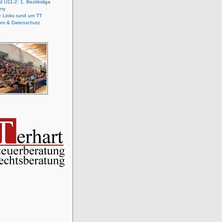
 U11-2: 1. Bezirksliga
ery
e Links rund um TT
um & Datenschutz