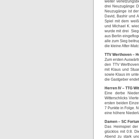
weiter verletzungsb
drei Neuzugänge: Dav
Neuzugänge ist der 
David, Bashir und 
Spiel mit dem weiß
und Michael K. wiede
wurde mit drei Sieg
aus Berlin eingeflog
alle zum Sieg beitru
die kleine After-Mat
TTV Werthoven – Her
Zum ersten Auswärtss
den TTV Werthoven 
mit Klaus und Stuar
sowie Klaus im unter
die Gastgeber endet
Herren IV – TTG Wit
Eine derbe Niede
Witterschlicks Vier
ersten beiden Einze
7 Punkte in Folge. N
eine höhere Niederl
Damen – SC Fortuna
Das Heimspiel der
glücklos mit 0:8. 
Abend zu stark und