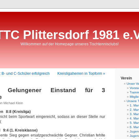
TTC Plittersdorf 1981 e.V
Willkommen auf der Homepage unseres Tischtennisclubs!
: B- und C-Schüler erfolgreich
Kreisligaherren in Topform »
Verein
Unser Ve
Vorst
I: Gelungener Einstand für 3
Traini
e
Mitgli
Unsere 
n Michael Klein
1. Man
2. Man
en 8:8 (Kreisliga)
3. Man
nicht beim Sportwart eingereicht, sodass an dieser Stelle nur
4. Man
(
5. Man
6. Man
l 9:4 (1. Kreisklasse)
Jugend
diente Sieg gegen ersatzgeschwächte Gegner. Christian fehlte
Jugend