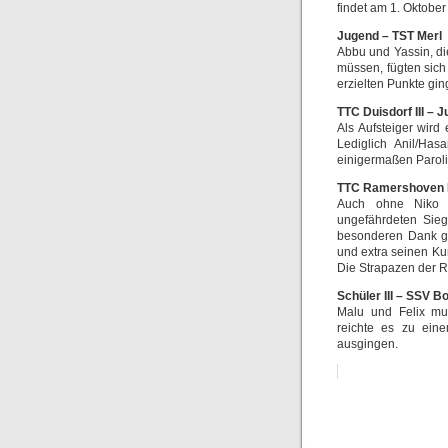
findet am 1. Oktober
Jugend – TST Merl 
Abbu und Yassin, di
müssen, fügten sich 
erzielten Punkte gi
TTC Duisdorf III – J
Als Aufsteiger wird
Lediglich Anil/Ha
einigermaßen Paroli
TTC Ramershoven II 
Auch ohne Niko u
ungefährdeten Sieg
besonderen Dank ge
und extra seinen Kur
Die Strapazen der Re
Schüler III – SSV B
Malu und Felix mu
reichte es zu ein
ausgingen.