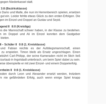
 gegen Niederkassel statt.
3:8 (Bezirksklasse)
e Dario und Malte, die nun im Herrenbereich spielen, ersetzen
gut ein. Leider fehlte etwas Glück zu den ersten Erfolgen. Die
ngen im Einzel und Doppel an Gustav und Seyid.
ugend II 8:0 (Kreisliga)
 es die Mannschaft schwer haben, in der Klasse zu bestehen.
san im Doppel und Ali im Einzel konnten dem Gastgeber
 bieten.
– Schüler II 0:8 (1. Kreisklasse)
nd Fabian reichte es der Aufstiegsmannschaft, einen
 zu erspielen. Timon bleib als Ersatz ungeschlagen. Einen
bührt Carl-Philipp, der seine Kameraden nicht im Stich ließ
zurlaub in Ingolstadt unterbrach, um beim Spiel dabei zu sein.
ise überspielte er mit zwei Einzel- und einem Doppelerfolg.
ornheim II 0:8 (1. Kreisklasse)
ssten durch Leon und Alexander ersetzt werden, trotzdem
em nie gefährdeten Erfolg, auch wenn einige Spiel knapp