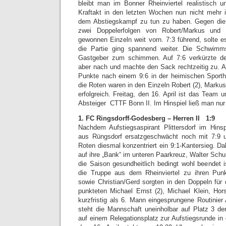
bleibt man im Bonner Rheinviertel realistisch 
Kraftakt in den letzten Wochen nun nicht mehr 
dem Abstiegskampf zu tun zu haben. Gegen die 
zwei Doppelerfolgen von Robert/Markus und 
gewonnen Einzeln weit vorn. 7:3 führend, solte 
die Partie ging spannend weiter. Die Schwimm
Gastgeber zum schimmen. Auf 7:6 verkürzte der 
aber nach und machte den Sack rechtzeitig zu. 
Punkte nach einem 9:6 in der heimischen Sporth
die Roten waren in den Einzeln Robert (2), Markus,
erfolgreich. Freitag, den 16. April ist das Team
Absteiger CTTF Bonn II. Im Hinspiel ließ man nu
1. FC Ringsdorff-Godesberg – Herren II 1:9
Nachdem Aufstiegsaspirant Plittersdorf im Hins
aus Rüngsdorf ersatzgeschwächt noch mit 7:9 u
Roten diesmal konzentriert ein 9:1-Kantersieg. D
auf ihre „Bank“ im unteren Paarkreuz, Walter Schu
die Saison gesundheitlich bedingt wohl beendet
die Truppe aus dem Rheinviertel zu ihren Pun
sowie Christian/Gerd sorgten in den Doppeln für 
punkteten Michael Ernst (2), Michael Klein, Hors
kurzfristig als 6. Mann eingesprungene Routinier
steht die Mannschaft uneinholbar auf Platz 3 de
auf einem Relegationsplatz zur Aufstiegsrunde in d