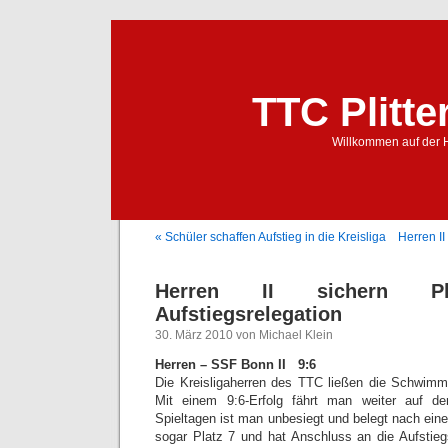
TTC Plitte
Willkommen auf der 
« Schüler schaffen Aufstieg in die Kreisliga
Herren II
Herren II sichern 
Aufstiegsrelegation
30. März 2010 von Michael Klein
Herren – SSF Bonn II 9:6
Die Kreisligaherren des TTC ließen die Schwimm
Mit einem 9:6-Erfolg fährt man weiter auf de
Spieltagen ist man unbesiegt und belegt nach ein
sogar Platz 7 und hat Anschluss an die Aufstiegs