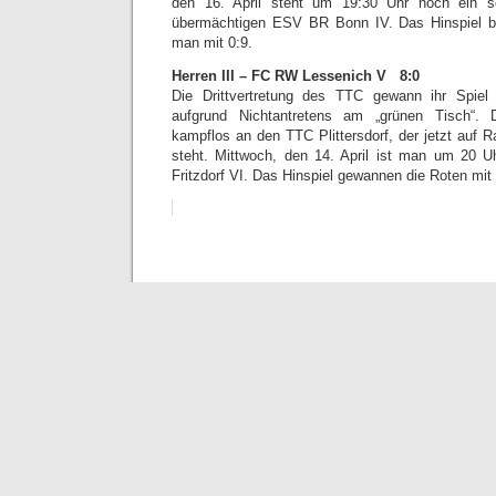
den 16. April steht um 19:30 Uhr noch ein 
übermächtigen ESV BR Bonn IV. Das Hinspiel be
man mit 0:9.
Herren III – FC RW Lessenich V 8:0
Die Drittvertretung des TTC gewann ihr Spiel
aufgrund Nichtantretens am „grünen Tisch“.
kampflos an den TTC Plittersdorf, der jetzt auf R
steht. Mittwoch, den 14. April ist man um 20
Fritzdorf VI. Das Hinspiel gewannen die Roten mit 