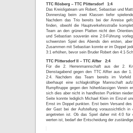
TTC Rösberg – TTC Plittersdorf 1:4
Das Kreisligateam um Robert, Sebastian und Matth
Donnerstag beim zwei Klassen tiefer spielen
Nachdem das Trio bereits bei der Anreise gefo
finden, obwohl die Hauptverkehrsstraße komplet
Team an den grünen Platten nicht den Orientie
und Sebastian souverän eine 2:0-Führung vorleg
schwersten Spiel des Abends den ersten, aber
Zusammen mit Sebastian konnte er im Doppel jed
3:1 erhöhen, bevor sein Bruder Robert den 4:1-Sch
TTC Plittersdorf II – TTC Alfter 2:4
Für die 2. Herrenmannschaft aus der 2. Kr
Dienstagabend gegen den TTC Alfter aus der 1.
2:4. Nachdem das Team bereits im Vorfeld e
überhaupt eine schlagkräftige Mannschaft aufz
Rumpftruppe gegen den höherklassigen Verein erhe
sich dies aber nicht in handfesten Punkten nieders
Seite konnte lediglich Michael Klein im Einzel u
Ernst im Doppel punkten. Erst beim Versand des S
der Gast bei der Aufstellung voraussichtlich in 
angetreten ist. Ob das Spiel daher mit 4:0 für 
werten ist, bedarf der Entscheidung der zuständige